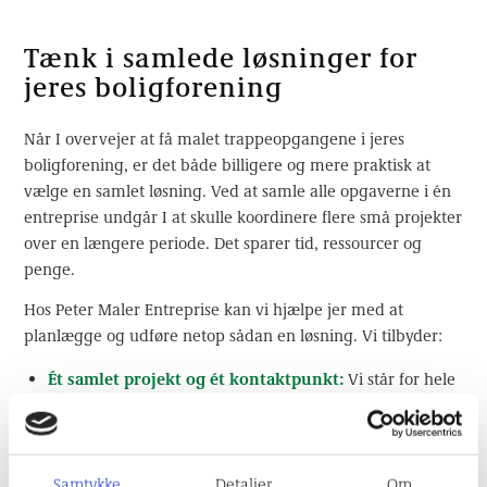
Tænk i samlede løsninger for
jeres boligforening
Når I overvejer at få malet trappeopgangene i jeres
boligforening, er det både billigere og mere praktisk at
vælge en samlet løsning. Ved at samle alle opgaverne i én
entreprise undgår I at skulle koordinere flere små projekter
over en længere periode. Det sparer tid, ressourcer og
penge.
Hos Peter Maler Entreprise kan vi hjælpe jer med at
planlægge og udføre netop sådan en løsning. Vi tilbyder:
Ét samlet projekt og ét kontaktpunkt:
Vi står for hele
opgaven fra start til slut, så I altid ved, hvem der er
ansvarlig.
Skræddersyede løsninger:
Vi tilpasser projektet efter
Samtykke
Detaljer
Om