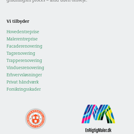
Vi tilbyder
Hoved­entreprise
Maler­entreprise
Facade­renovering
Tag­­renovering
Trappe­­renovering
Vindues­renovering
Erhvervs­løsninger
Privat håndværk
Forsikrings­skader