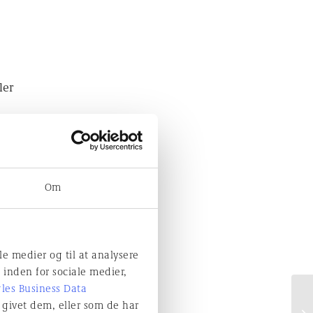
ler
e til?
Om
ale medier og til at analysere
 inden for sociale medier,
vinduer, yderdøre,
les Business Data
.
givet dem, eller som de har