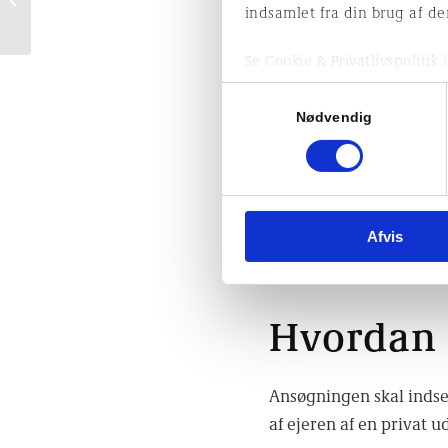
indsamlet fra din brug af der
økonomisk og
Energioptimering:
holdbar løsning for
installation af solc
boli...
Se Cookie & Privatlivspolitik
Skybrudssikring:
Pr
Samtykkevalg
kældernedgange, kan
Nødvendig
Etablering af toilet
på bagtrappen, kan de
Man kan læse mere om pu
Afvis
Københavns Kommune
Hvordan 
Ansøgningen skal indsen
af ejeren af en privat 