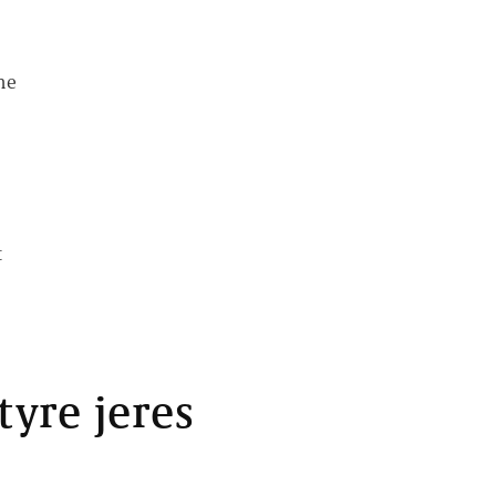
me
t
yre jeres