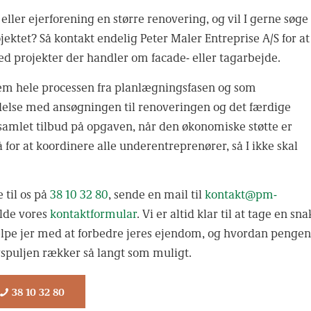
eller ejerforening en større renovering, og vil I gerne søge
jektet? Så kontakt endelig Peter Maler Entreprise A/S for at
d projekter der handler om facade- eller tagarbejde.
em hele processen fra planlægningsfasen og som
delse med ansøgningen til renoveringen og det færdige
t samlet tilbud på opgaven, når den økonomiske støtte er
tå for at koordinere alle underentreprenører, så I ikke skal
 til os på
38 10 32 80
, sende en mail til
kontakt@pm-
ylde vores
kontaktformular
. Vi er altid klar til at tage en sna
lpe jer med at forbedre jeres ejendom, og hvordan penge
spuljen rækker så langt som muligt.
38 10 32 80