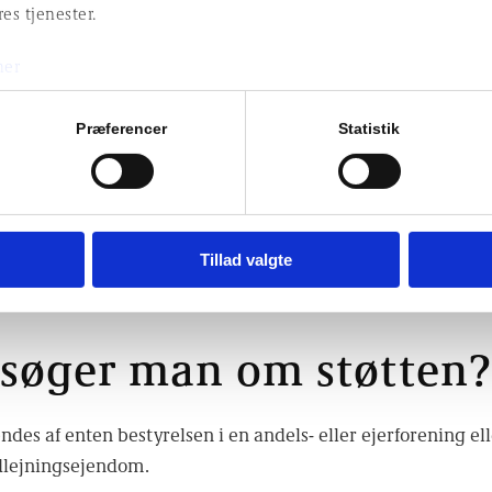
es tjenester.
Støtten kan bruges til energiforbedrende tiltag som eksem
eller og efterisolering af ejendommen.
her
ojekter, der mindsker risikoen for vandskader, som f.eks. a
 også få støtte.
Præferencer
Statistik
/bad:
Hvis flere boliger i ejendommen mangler eget toilet o
r også søges støtte til at få etableret disse faciliteter i lej
ljen, og hvilke projekter man kan få støtte til på
Tillad valgte
s egen
hjemmeside
.
søger man om støtten?
des af enten bestyrelsen i en andels- eller ejerforening ell
udlejningsejendom.