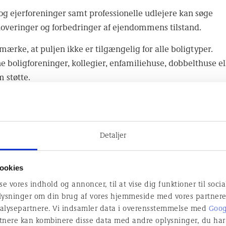
 og ejerforeninger samt professionelle udlejere kan søge
enoveringer og forbedringer af ejendommens tilstand.
mærke, at puljen ikke er tilgængelig for alle boligtyper.
 boligforeninger, kollegier, enfamiliehuse, dobbelthuse el
 støtte.
ojekter kan man få støtt
Detaljer
jen dækker en bred vifte af renoveringsprojekter, der kan
tand og energieffektivitet. Her er nogle eksempler på
ookies
te til:
sse vores indhold og annoncer, til at vise dig funktioner til soci
oplysninger om din brug af vores hjemmeside med vores partnere
askærm:
Dette omfatter renovering eller udskiftning af tag, 
alysepartnere. Vi indsamler data i overensstemmelse med
Goog
m er afgørende for at beskytte bygningen mod vejr og vind
tnere kan kombinere disse data med andre oplysninger, du har 