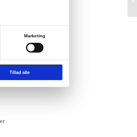
pelvis fjernvarme,
t forhøje kanterne ved
Marketing
g bad, eller har toilet
lighederne.
Tillad alle
er