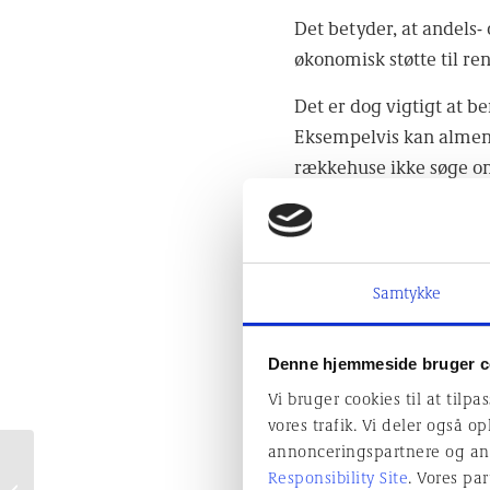
Det betyder, at andels-
økonomisk støtte til r
Det er dog vigtigt at be
Eksempelvis kan almene
rækkehuse ikke søge om
Hvilke pr
Samtykke
Bygningsrenoveringspul
forbedre ejendommens s
Denne hjemmeside bruger c
projekter, I kan søge støt
Vi bruger cookies til at tilpa
vores trafik. Vi deler også 
Fornyelse af klim
annonceringspartnere og an
Renovering frem for
facader og gavle, so
Responsibility Site
.
Vores par
udskiftning –