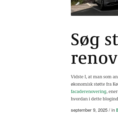
Søg st
renov
Vidste I, at man som an
økonomisk støtte fra K
facaderenovering
, ene
hvordan i dette blogin
september 9, 2025
/
in